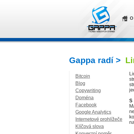
O
Gappa radí >
Li
Li
Bitcoin
st
Blog
st
je
Copywriting
Doména
S
Facebook
Má
n
Google Analytics
ko
Internetové prohlížeče
na
Klíčová slova
Konverzní poměr