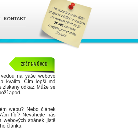
E
KONTAKT
ré vedou na vaše webové
 a kvalita. Čím lepší má
 je získaný odkaz. Může se
boží apod.
ickém webu? Nebo článek
Vám líbí? Neváhejte nás
h webových stránek jistě
ího článku.