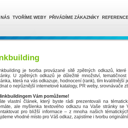
 NÁS
TVOŘÍME WEBY
PŘIVÁDÍME ZÁKAZNÍKY
REFERENC
nkbuilding
nkbuilding je tvorba provázané sítě zpětných odkazů, kte
ránky. U zpětných odkazů je důležité množství, tematičnost
ránka, která na vás odkazuje, hodnocení (rank), tím kvalitnější
dnat o nejrůznější internetové katalogy, PR weby, srovnávače z
 linkbuildingem Vám pomůžeme!
te vlastní článek, který byste rádi prezentovali na témat
emáte, ale myšlenka textového odkazu na Vaše stránky se 
ntaktovat pro bližší informace – z mnoha našich tématickýc
jdeme vhodné místo pro Váš odkaz, zajistíme i tvorbu origináln