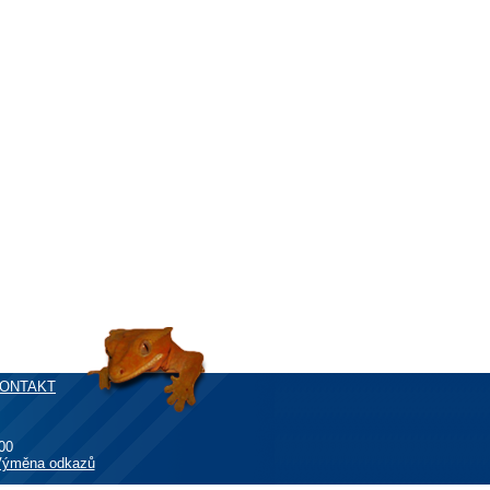
ONTAKT
00
ýměna odkazů