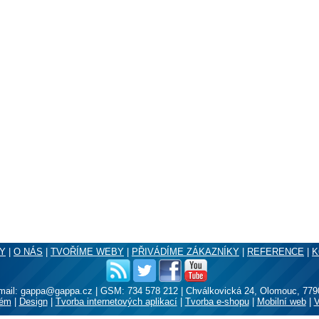
Y
|
O NÁS
|
TVOŘÍME WEBY
|
PŘIVÁDÍME ZÁKAZNÍKY
|
REFERENCE
|
K
mail: gappa@gappa.cz
|
GSM: 734 578 212
|
Chválkovická 24, Olomouc, 779
tém
|
Design
|
Tvorba internetových aplikací
|
Tvorba e-shopu
|
Mobilní web
|
V