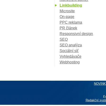
Linkbuilding
Microsite
On-page
PPC reklama
PR článek
Responsivní design
SEO
SEO analýza
Sociální síť
Vyhledávače
Webhosting
NOVINK
E
Redakční sys