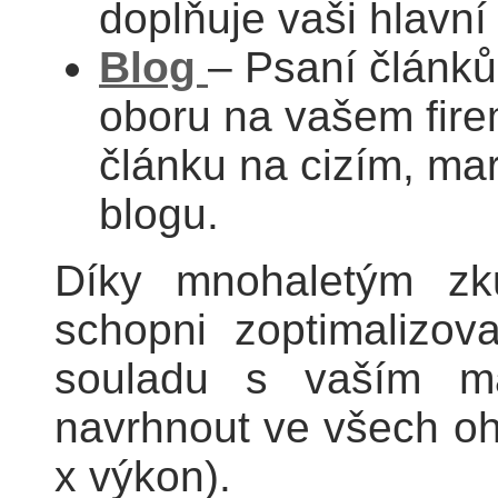
doplňuje vaši hlavn
Blog
– Psaní článků
oboru na vašem fir
článku na cizím, m
blogu.
Díky mnohaletým zk
schopni zoptimalizo
souladu s vaším m
navrhnout ve všech oh
x výkon).