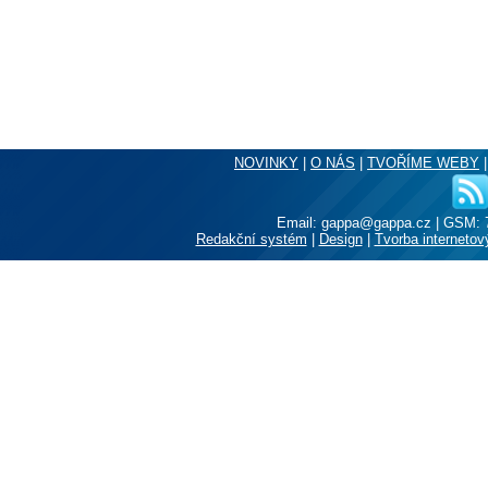
NOVINKY
|
O NÁS
|
TVOŘÍME WEBY
Email: gappa@gappa.cz
|
GSM: 7
Redakční systém
|
Design
|
Tvorba internetov