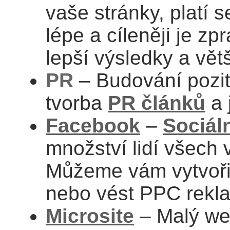
vaše stránky, platí s
lépe a cíleněji je z
lepší výsledky a vět
PR
– Budování pozit
tvorba
PR článků
a 
Facebook
–
Sociáln
množství lidí všech 
Můžeme vám vytvořit
nebo vést PPC rekl
Microsite
– Malý we