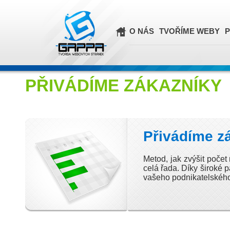
O NÁS
TVOŘÍME WEBY
P
PŘIVÁDÍME ZÁKAZNÍKY
Přivádíme z
Metod, jak zvýšit počet
celá řada. Díky široké 
vašeho podnikatelskéh