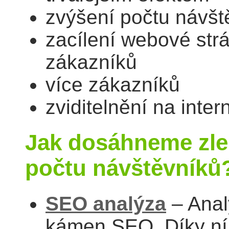
zvýšení počtu návšt
zacílení webové str
zákazníků
více zákazníků
zviditelnění na inter
Jak dosáhneme zlep
počtu návštěvníků
SEO analýza
– Anal
kámen SEO. Díky n