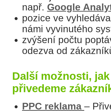
např.
Google Analy
pozice ve vyhledáv
námi vyvinutého sy
zvýšení počtu poptá
odezva od zákazník
Další možnosti, ja
přivedeme zákazní
PPC reklama
– Při