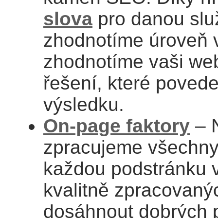
slova
pro danou slu
zhodnotíme úroveň 
zhodnotíme vaši we
řešení, které pove
výsledku.
On-page faktory
– 
zpracujeme všechny 
každou podstránku 
kvalitně zpracovaný
dosáhnout dobrých p