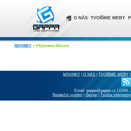
O NÁS
TVOŘÍME WEBY
P
NOVINKY
> Přijímáme Bitcoin
NOVINKY
|
O NÁS
|
TVOŘÍME WEBY
Email: gappa@gappa.cz
|
GSM: 7
Redakční systém
|
Design
|
Tvorba internetov